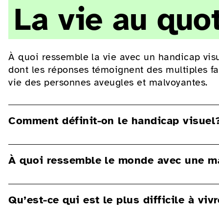
La vie au quo
À quoi ressemble la vie avec un handicap vi
dont les réponses témoignent des multiples fa
vie des personnes aveugles et malvoyantes.
Comment définit-on le handicap visuel
On parle de handicap visuel lorsqu’une person
À quoi ressemble le monde avec une m
30% ou un champ visuel restreint de moins de 1
une acuité visuelle de 40 à 50% et pour condu
d’au moins 50% pour l’œil le meilleur et d’a
Dans notre vidéo, vous découvrirez comment d
Qu’est-ce qui est le plus difficile à vivr
déficience visuelle perçoivent leur environne
Selon l’Organisation mondiale de la santé (OM