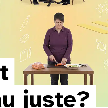
t
au juste?