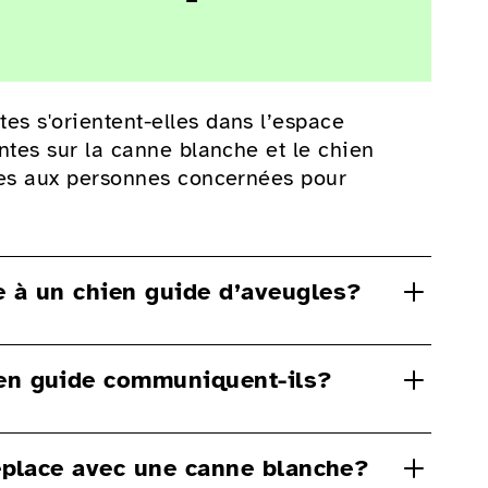
s s'orientent-elles dans l’espace
ntes sur la canne blanche et le chien
les aux personnes concernées pour
e à un chien guide d’aveugles?
au travail et il ne faut surtout pas le
ien guide communiquent-ils?
déconcentrer. Si vous croisez une
aitez entrer en contact avec le chien,
aît une trentaine d’ordres. Pour éviter
déplace avec une canne blanche?