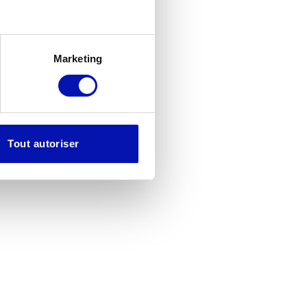
haleur», le marron à l’odeur de terre
lleux» au toucher.
Marketing
Tout autoriser