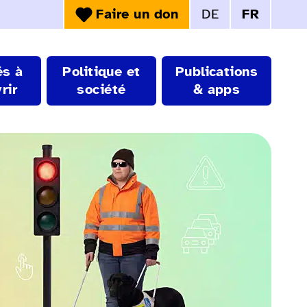
Faire un don
DE
FR
Choix de la langue
és à
Politique et
Publications
rir
société
& apps