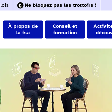
lois
Ne bloquez pas les trottoirs !
À propos de
Conseil et
Activit
la fsa
formation
découv