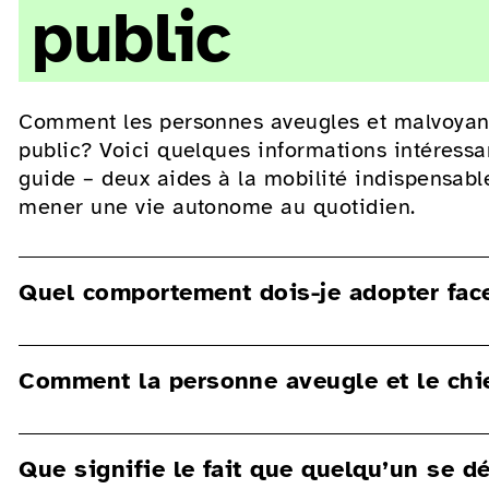
n de handicap (terme juridiquement moins
public
le handicap, telles que «les aveugles et
iter. De même, les expressions évasives
Comment les personnes aveugles et malvoyante
es donnent l’impression que le handicap
public? Voici quelques informations intéressa
guide – deux aides à la mobilité indispensab
mener une vie autonome au quotidien.
Quel comportement dois-je adopter fac
Lorsqu’il porte son harnais, le chien guide est 
Comment la personne aveugle et le ch
distraire. Evitez donc tout ce qui pourrait le 
personne avec un chien guide et que vous souh
demandez toujours la permission.
Au terme de sa formation, le chien guide conn
Que signifie le fait que quelqu’un se 