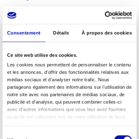
Les formations d’une journée ou d’une
demi-journée comprennent notamment les
éléments suivants:
Consentement
Détails
À propos des cookies
Compétences opérationnelles à l’aide
d’exercices d’auto-expérience avec des
Ce site web utilise des cookies.
lunettes de simulation et des lunettes
noires,
Les cookies nous permettent de personnaliser le contenu
une communication et un aménagement
et les annonces, d'offrir des fonctionnalités relatives aux
de l’environnement adéquats, ainsi que
médias sociaux et d'analyser notre trafic. Nous
partageons également des informations sur l'utilisation de
la connaissance des aides et des
notre site avec nos partenaires de médias sociaux, de
organisations de soutien.
publicité et d'analyse, qui peuvent combiner celles-ci
avec d'autres informations que vous leur avez fournies
L’animation des cours en partenariat avec
ou qu'ils ont collectées lors de votre utilisation de leurs
des personnes aveugles et malvoyantes
services.
garantit leur authenticité et leur crédibilité.
Sélection