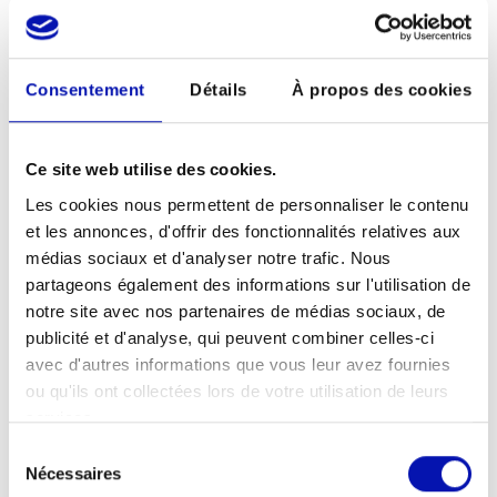
Tél: 076 402 30 27
e-mail: levalengiron (at) bluewin.ch
Consentement
Détails
À propos des cookies
ou
Cecilia Dasen:
Ce site web utilise des cookies.
Tél: 078 705 30 69
e-mail: dasencecilia (at) gmail.com
Les cookies nous permettent de personnaliser le contenu
et les annonces, d'offrir des fonctionnalités relatives aux
En cas d’absence, veuillez nous indiquer sur
médias sociaux et d'analyser notre trafic. Nous
le répondeur
partageons également des informations sur l'utilisation de
notre site avec nos partenaires de médias sociaux, de
si vous avez besoin d’un accompagnateur
publicité et d'analyse, qui peuvent combiner celles-ci
et
avec d'autres informations que vous leur avez fournies
ou qu'ils ont collectées lors de votre utilisation de leurs
si vous êtes végétarien ou si vous
services.
mangez de la viande.
Si vous souffrez d’éventuelles
Sélection
Nécessaires
du
intolérances alimentaires, veuillez