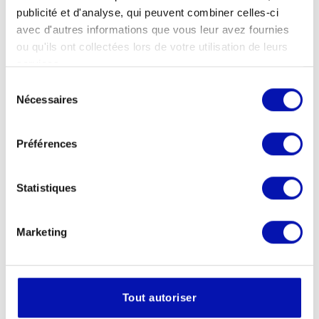
Lire la suite
publicité et d'analyse, qui peuvent combiner celles-ci
avec d'autres informations que vous leur avez fournies
ou qu'ils ont collectées lors de votre utilisation de leurs
13.07.2026
STBV World Masters 2026: le
services.
Sélection
torball et un anniversaire à
Nécessaires
du
Sargans
consentement
Lire la suite
Préférences
01.07.2026
Statistiques
E-Kiosque: la newsletter
Migros est enfin disponible!
Marketing
Lire la suite
Voir tous les contenus
Tout autoriser