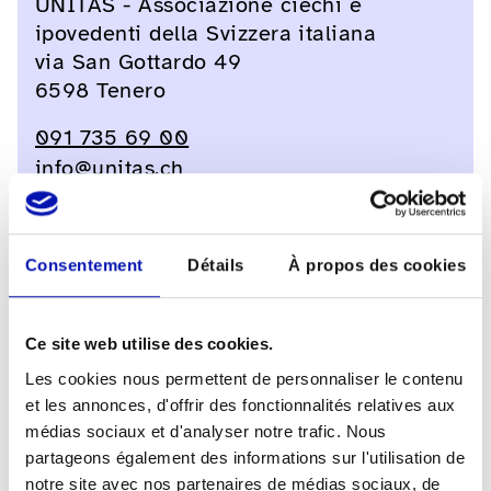
UNITAS - Associazione ciechi e
ipovedenti della Svizzera italiana
via San Gottardo 49
6598 Tenero
091 735 69 00
info@unitas.ch
Consentement
Détails
À propos des cookies
ACTUEL
Ce site web utilise des cookies.
Les cookies nous permettent de personnaliser le contenu
03.08.2026
et les annonces, d'offrir des fonctionnalités relatives aux
La fsa aux Swiss Abilities
médias sociaux et d'analyser notre trafic. Nous
2027
partageons également des informations sur l'utilisation de
notre site avec nos partenaires de médias sociaux, de