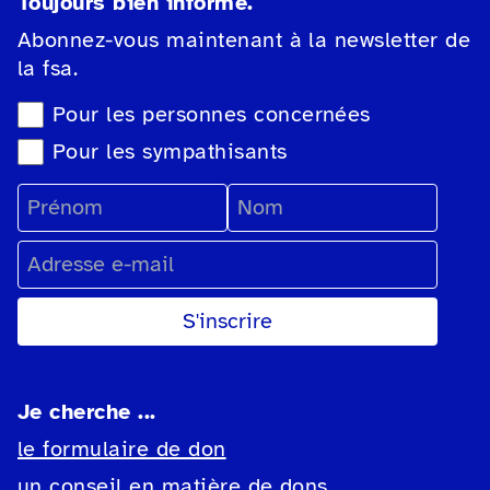
Toujours bien informé.
Abonnez-vous maintenant à la newsletter de
la fsa.
Sélection du type de newsletter
Pour les personnes concernées
Pour les sympathisants
Prénom
Nom
Adresse e-mail
Je cherche ...
le formulaire de don
un conseil en matière de dons