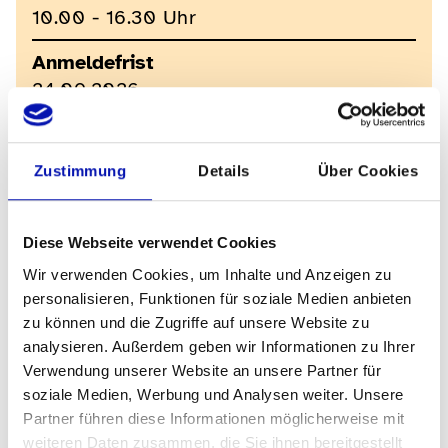
10.00 - 16.30 Uhr
Anmeldefrist
24.09.2026
Anzahl Teilnehmer
8
Zustimmung
Details
Über Cookies
Kosten
CHF 60.-
Diese Webseite verwendet Cookies
Wir verwenden Cookies, um Inhalte und Anzeigen zu
Kursleitung
personalisieren, Funktionen für soziale Medien anbieten
Claudia Schluchter
zu können und die Zugriffe auf unsere Website zu
analysieren. Außerdem geben wir Informationen zu Ihrer
Kursort
Verwendung unserer Website an unsere Partner für
BBZ Bern
soziale Medien, Werbung und Analysen weiter. Unsere
Federweg 22
Partner führen diese Informationen möglicherweise mit
Bern
weiteren Daten zusammen, die Sie ihnen bereitgestellt