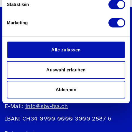
Statistiken
Marketing
Schweizerischer Blinden- und
Alle zulassen
Sehbehindertenverband sbv
Geschäftsstelle
Auswahl erlauben
Könizstrasse 23
Postfach
3001 Bern
Ablehnen
Telefon:
031 390 88 00
E-Mail:
info@sbv-fsa.ch
IBAN: CH34 0900 0000 3000 2887 6