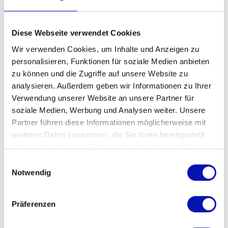
Diese Webseite verwendet Cookies
Wir verwenden Cookies, um Inhalte und Anzeigen zu
Downloads
personalisieren, Funktionen für soziale Medien anbieten
zu können und die Zugriffe auf unsere Website zu
Kursprogramm 2025, 1. Semester
analysieren. Außerdem geben wir Informationen zu Ihrer
Verwendung unserer Website an unsere Partner für
deutsch (PDF)
soziale Medien, Werbung und Analysen weiter. Unsere
Partner führen diese Informationen möglicherweise mit
weiteren Daten zusammen, die Sie ihnen bereitgestellt
haben oder die sie im Rahmen Ihrer Nutzung der Dienste
Links
gesammelt haben.
Einwilligungsauswahl
Notwendig
Zu den Kursen
Präferenzen