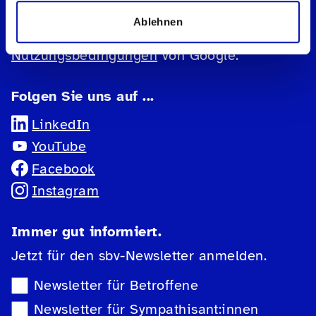
Diese Website ist durch reCAPTCHA
geschützt und es gelten die
Ablehnen
Datenschutzbestimmungen
und
Nutzungsbedingungen
von Google.
Folgen Sie uns auf ...
LinkedIn
YouTube
Facebook
Instagram
Immer gut informiert.
Jetzt für den sbv-Newsletter anmelden.
Newsletter-Auswahl
Newsletter für Betroffene
Newsletter für Sympathisant:innen