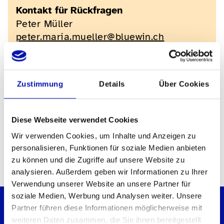
Kontakt für Rückfragen
Peter Müller
peter.maria.mueller@bluewin.ch
062 216 14 37
Zustimmung
Details
Über Cookies
Links
Diese Webseite verwendet Cookies
Wir verwenden Cookies, um Inhalte und Anzeigen zu
Zur Sektion Aargau-Solothurn
personalisieren, Funktionen für soziale Medien anbieten
zu können und die Zugriffe auf unsere Website zu
analysieren. Außerdem geben wir Informationen zu Ihrer
Verwendung unserer Website an unsere Partner für
soziale Medien, Werbung und Analysen weiter. Unsere
Partner führen diese Informationen möglicherweise mit
weiteren Daten zusammen, die Sie ihnen bereitgestellt