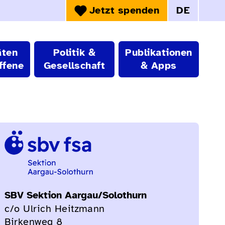
Jetzt spenden
DE
Sprachwahl:
äten
Politik &
Publikationen
ffene
Gesellschaft
& Apps
SBV Sektion Aargau/Solothurn
c/o Ulrich Heitzmann
Birkenweg 8