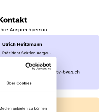
Kontakt
Ihre Ansprechperson
Ulrich Heitzmann
Präsident Sektion Aargau-
Solothurn
ulrich-heitzmann@sbv-bvas.ch
056 245 62 40
Über Cookies
Downloads
 Medien anbieten zu können