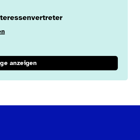
teressenvertreter
en
äge anzeigen