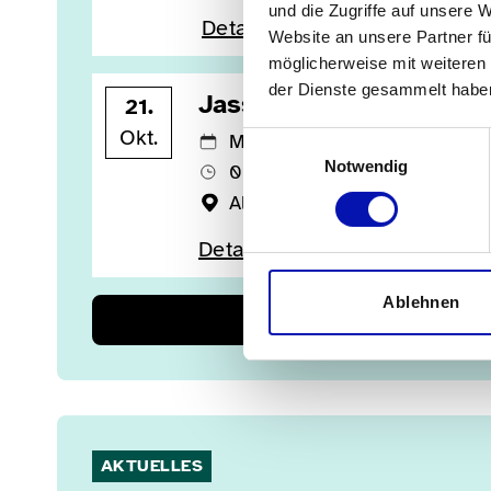
und die Zugriffe auf unsere 
Details anzeigen
Website an unsere Partner fü
möglicherweise mit weiteren
der Dienste gesammelt habe
Jassen
21.
Okt.
Mittwoch, 21.10.2026
Einwilligungsauswahl
Notwendig
09.30 bis ......
Altersheim Bornblick, Olten
Details anzeigen
Ablehnen
Alle Veransta
AKTUELLES