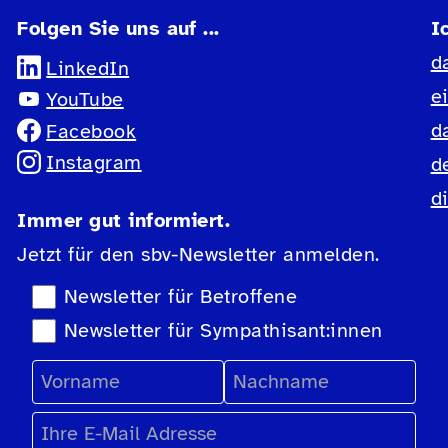
Folgen Sie uns auf ...
I
d
LinkedIn
e
YouTube
d
Facebook
Instagram
d
d
Immer gut informiert.
Jetzt für den sbv-Newsletter anmelden.
Newsletter-Auswahl
Newsletter für Betroffene
Newsletter für Sympathisant:innen
Vorname
Nachname
E-Mail Adresse