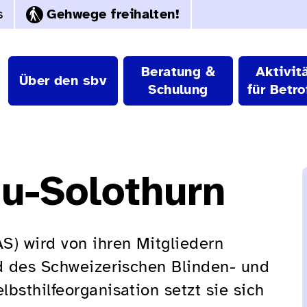
s
Gehwege freihalten!
Beratung &
Aktivit
Über den sbv
Schulung
für Betro
u-Solothurn
S) wird von ihren Mitgliedern
ed des Schweizerischen Blinden- und
bsthilfeorganisation setzt sie sich