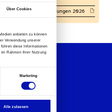
Über Cookies
Anlässe und VEranstaltungen 2026
 Medien anbieten zu können
hrer Verwendung unserer
 führen diese Informationen
ie im Rahmen Ihrer Nutzung
Marketing
ch suche ...
as Spendenformular
ine Spendenberatung
as Mitglieder-Formular
Alle zulassen
en Medienkontakt