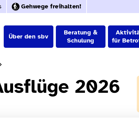
s
Gehwege freihalten!
Beratung &
Aktivit
Über den sbv
Schulung
für Betro
Ausflüge 2026