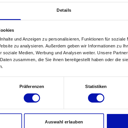
Details
Cookies
nhalte und Anzeigen zu personalisieren, Funktionen für soziale
Website zu analysieren. Außerdem geben wir Informationen zu I
r soziale Medien, Werbung und Analysen weiter. Unsere Partner
 Daten zusammen, die Sie ihnen bereitgestellt haben oder die s
n.
Präferenzen
Statistiken
Folgen Sie uns auf ...
I
d
LinkedIn
e
YouTube
d
Facebook
Auswahl erlauben
Instagram
d