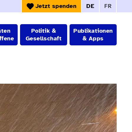
Jetzt spenden
DE
FR
Sprachwahl:
äten
Politik &
Publikationen
ffene
Gesellschaft
& Apps