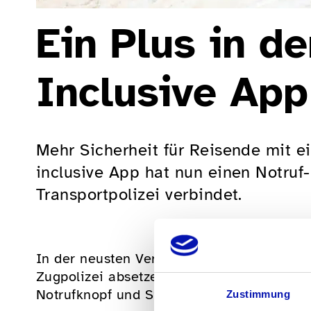
Ein Plus in d
Inclusive App
Mehr Sicherheit für Reisende mit 
inclusive App hat nun einen Notruf-
Transportpolizei verbindet.
In der neusten Version der SBB Inclusive
Zugpolizei absetzen. Drücken Sie in kriti
Notrufknopf und Sie werden mit der Transp
Zustimmung