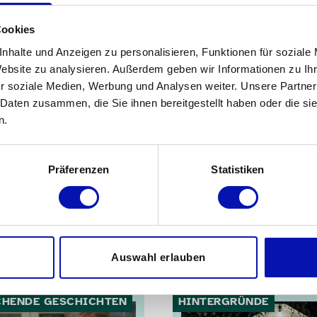
iert
Cookies
nhalte und Anzeigen zu personalisieren, Funktionen für soziale
«Services» ganz oben. Wenn Sie die Taste
Website zu analysieren. Außerdem geben wir Informationen zu I
 Telefon» und «Notruf per SMS» wählen;
r soziale Medien, Werbung und Analysen weiter. Unsere Partner
trächtigung. Nach Aktivierung der Taste
 Daten zusammen, die Sie ihnen bereitgestellt haben oder die s
ste «Notruf jetzt starten» bestätigen.
n.
 zusätzlich zum Notruf eine
en über Ihren aktuellen Zug oder Bahnhof
Präferenzen
Statistiken
et. Die Stiftung leitet Ihre Daten an die
Auswahl erlauben
HENDE GESCHICHTEN
HINTERGRÜNDE