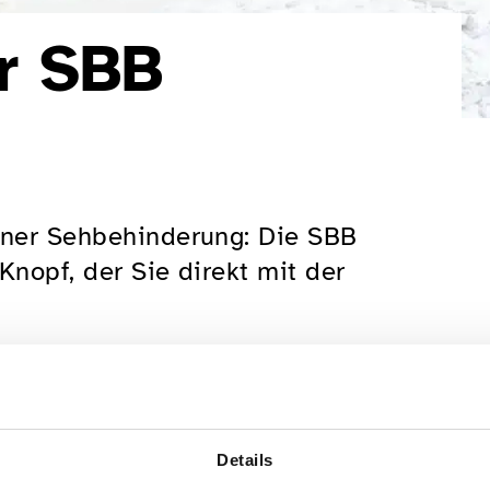
er SBB
einer Sehbehinderung: Die SBB
Knopf, der Sie direkt mit der
 App Können Sie einen Notruf an die
schen Situationen einfach auf den
Details
ortpolizei verbunden.