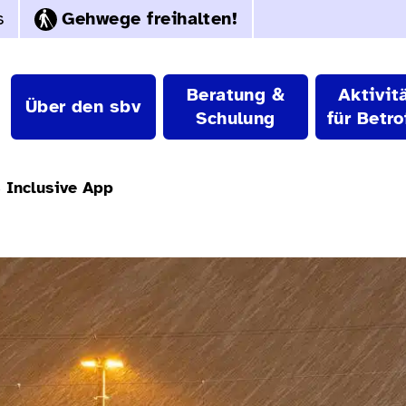
s
Gehwege freihalten!
Beratung &
Aktivit
Über den sbv
Schulung
für Betro
B Inclusive App