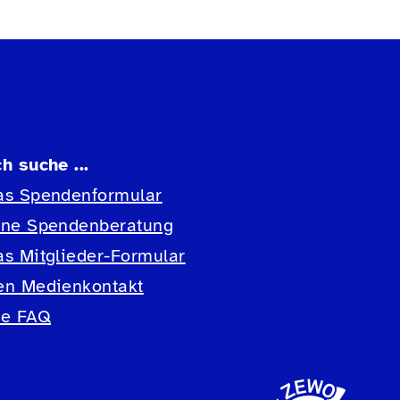
ch suche ...
as Spendenformular
ine Spendenberatung
as Mitglieder-Formular
en Medienkontakt
ie FAQ