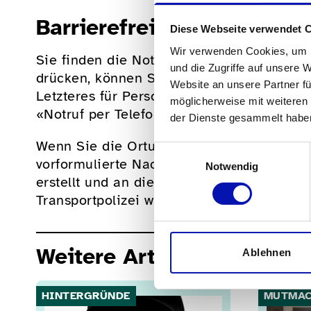
Barrierefrei und automatis
Diese Webseite verwendet 
Wir verwenden Cookies, um I
Sie finden die Notruf-Taste im Tabulator 
und die Zugriffe auf unsere 
drücken, können Sie zwischen «Notruf per
Website an unsere Partner fü
Letzteres für Personen mit einer Hörbeein
möglicherweise mit weiteren
«Notruf per Telefon» müssen Sie mit der Ta
der Dienste gesammelt habe
Wenn Sie die Ortung aktiviert haben, wird
Einwilligungsauswahl
vorformulierte Nachricht mit Information
Notwendig
erstellt und an die Stiftung PROCOM gesend
Transportpolizei weiter.
Weitere Artikel
Ablehnen
HINTERGRÜNDE
MUTMAC