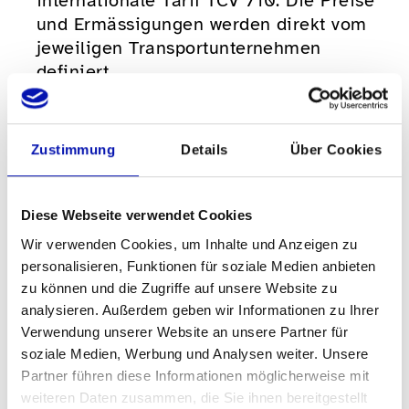
internationale Tarif TCV 710. Die Preise
und Ermässigungen werden direkt vom
jeweiligen Transportunternehmen
definiert.
Was passiert, wenn
obenstehende Regeln nicht
Zustimmung
Details
Über Cookies
eingehalten werden?
Diese Webseite verwendet Cookies
Bei Missbrauch mit dem Begleitabo wird
Wir verwenden Cookies, um Inhalte und Anzeigen zu
dieses zurückgezogen und die oder der
personalisieren, Funktionen für soziale Medien anbieten
Reisende mit einer Behinderung oder die
zu können und die Zugriffe auf unsere Website zu
Begleitperson als Reisende:r ohne gültigen
analysieren. Außerdem geben wir Informationen zu Ihrer
Fahrausweis behandelt. Nebst dem
Verwendung unserer Website an unsere Partner für
Fahrpreis für die in Frage kommende
soziale Medien, Werbung und Analysen weiter. Unsere
Strecke/Zone ist folgender Zuschlag zu
Partner führen diese Informationen möglicherweise mit
bezahlen:
weiteren Daten zusammen, die Sie ihnen bereitgestellt