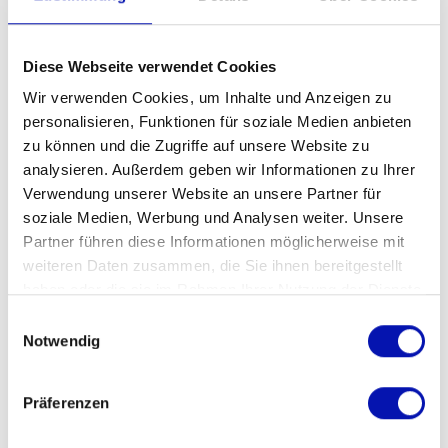
Diese Webseite verwendet Cookies
Haben Sie Fragen?
Wir verwenden Cookies, um Inhalte und Anzeigen zu
personalisieren, Funktionen für soziale Medien anbieten
zu können und die Zugriffe auf unsere Website zu
Schreiben Sie uns gern!
analysieren. Außerdem geben wir Informationen zu Ihrer
Verwendung unserer Website an unsere Partner für
vorteil@sbv-fsa.ch
soziale Medien, Werbung und Analysen weiter. Unsere
Partner führen diese Informationen möglicherweise mit
weiteren Daten zusammen, die Sie ihnen bereitgestellt
haben oder die sie im Rahmen Ihrer Nutzung der Dienste
Weitere Artikel
gesammelt haben.
Einwilligungsauswahl
Notwendig
HINTERGRÜNDE
Präferenzen