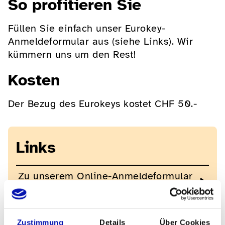
So profitieren Sie
Füllen Sie einfach unser Eurokey-
Anmeldeformular aus (siehe Links). Wir
kümmern uns um den Rest!
Kosten
Der Bezug des Eurokeys kostet CHF 50.-
Links
Zu unserem Online-Anmeldeformular
für Eurokey
Alle Eurokey-Standorte in einer Karte
Zustimmung
Details
Über Cookies
erfasst