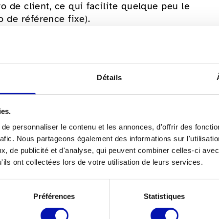
o de client, ce qui facilite quelque peu le
 de référence fixe).
 départ)
our le français), appuyez à nouveau sur la
Détails
ndiquez le numéro de dossier client attribué.
er électroniquement dans le système.
ies.
e personnaliser le contenu et les annonces, d'offrir des fonctio
des transports publics
rafic. Nous partageons également des informations sur l'utilisati
, de publicité et d'analyse, qui peuvent combiner celles-ci avec
ils ont collectées lors de votre utilisation de leurs services.
l de bord vérifie par téléphone si un billet
Préférences
Statistiques
e de légitimation pour voyageurs avec un