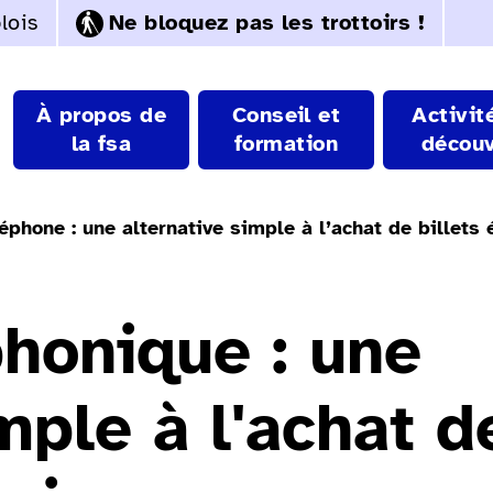
lois
Ne bloquez pas les trottoirs !
À propos de
Conseil et
Activit
la fsa
formation
découv
léphone : une alternative simple à l’achat de billets
phonique : une
mple à l'achat d