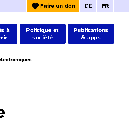
Faire un don
DE
FR
Choix de la langue
és à
Politique et
Publications
rir
société
& apps
 électroniques
e