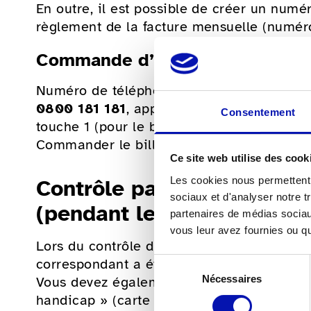
En outre, il est possible de créer un numér
règlement de la facture mensuelle (numéro
Commande d’un billet (avant le
Numéro de téléphone gratuit.
0800 181 181
, appuyez sur la touche 1 (p
Consentement
touche 1 (pour le billet téléphonique) et i
Commander le billet et le faire enregistr
Ce site web utilise des cook
Les cookies nous permettent d
Contrôle par le personnel 
sociaux et d'analyser notre t
(pendant le trajet)
partenaires de médias sociaux
vous leur avez fournies ou qu'
Lors du contrôle dans le train, le personne
correspondant a été déposé pour vous.
Sélection
Nécessaires
du
Vous devez également présenter la « cart
consentement
handicap » (carte d’accompagnement).