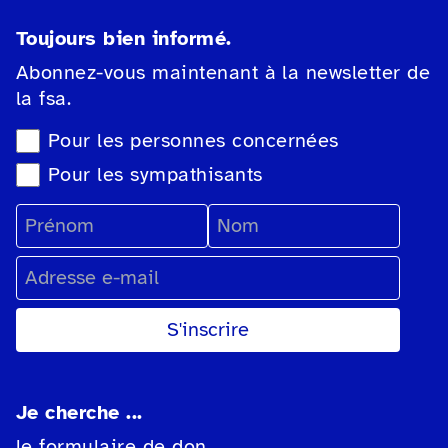
Toujours bien informé.
Abonnez-vous maintenant à la newsletter de
la fsa.
Sélection du type de newsletter
Pour les personnes concernées
Pour les sympathisants
Prénom
Nom
Adresse e-mail
Je cherche ...
le formulaire de don