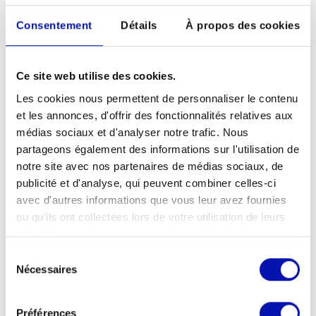
d’autres moyens de paiement sont utilisés,
Consentement
Détails
À propos des cookies
il convient de donner des explications
complémentaires aux personnes concernées
par le handicap.
Ce site web utilise des cookies.
10.
Les cookies nous permettent de personnaliser le contenu
et les annonces, d'offrir des fonctionnalités relatives aux
médias sociaux et d'analyser notre trafic. Nous
Raccompagnez en cas de besoin la
partageons également des informations sur l'utilisation de
personne malvoyante ou aveugle jusqu’à la
notre site avec nos partenaires de médias sociaux, de
sortie.
publicité et d'analyse, qui peuvent combiner celles-ci
avec d'autres informations que vous leur avez fournies
ou qu'ils ont collectées lors de votre utilisation de leurs
Vous souhaitez une
services.
formation pour votre
Sélection
Nécessaires
du
entreprise?
consentement
Préférences