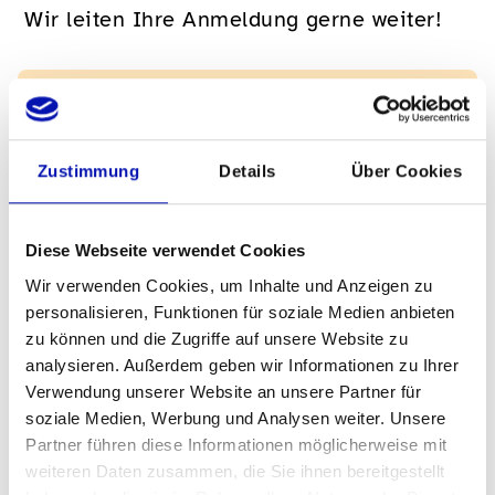
Wir leiten Ihre Anmeldung gerne weiter!
Links
Zustimmung
Details
Über Cookies
Zum Anmeldeformular der SBS
(online Ausfüllen und ausdrucken)
Diese Webseite verwendet Cookies
Noch kein sbv-Mitglied? Hier erfahren
Sie mehr
Wir verwenden Cookies, um Inhalte und Anzeigen zu
personalisieren, Funktionen für soziale Medien anbieten
zu können und die Zugriffe auf unsere Website zu
analysieren. Außerdem geben wir Informationen zu Ihrer
Fragen?
Verwendung unserer Website an unsere Partner für
soziale Medien, Werbung und Analysen weiter. Unsere
Melden Sie sich gern bei uns.
Partner führen diese Informationen möglicherweise mit
weiteren Daten zusammen, die Sie ihnen bereitgestellt